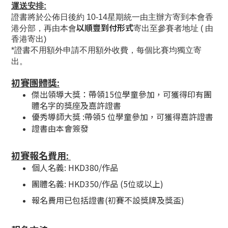
運送安排:
證書將於公佈日後約
10-14
星期統一由主辦方寄到本會香
以順豐到付形式
港分部，再由本會
寄出至參賽者地址
(
由
香港寄出
)
*
證書不用額外申請不用額外收費，每個比賽均獨立寄
出。
初賽團體獎
:
傑出領導大獎：帶領
15
位學童參加，可獲得印有團
體名字的獎座及嘉許證書
優秀
導師大獎
:
帶領
5
位學童參加，可獲得嘉許證書
證書由本會簽發
初賽報名費用:
個人名義: HKD380/作品
團體名義: HKD350/作品 (5位或以上)
報名費用已包括證書(初賽不設獎牌及獎盃)