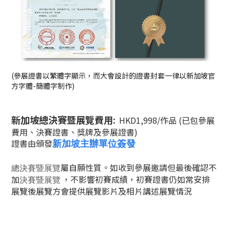
(參展證書以繁體字顯示，而大會設計的證書封套一律以新加坡官
方字體-簡體字制作)
新加坡總決賽暨展覽費用:
HKD1,998/作品 (已包參展
費用、決賽證書、獎牌及參展證書
)
證書由頒發
新加坡主辦單位簽發
屬自願性質。如收到參展邀請但最後確認不
總決賽暨展覽
加
，不影響初賽成績，
初賽
證書仍如常安排
決賽暨展覽
展覽後展覽方會提供展覽影片及相片講述展覽情況