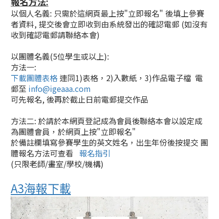
報名方法:
以個人名義: 只需於這網頁最上按"立即報名" 後填上參賽
者資料, 提交後會立即收到由系統發出的確認電郵 (如沒有
收到
確認電郵請聯絡本會)
以團體名義(5位學生或以上):
方法一:
下載團體表格
連同1)表格，2)入數紙，3)作品電子檔 電
郵至
info@igeaaa.com
可先報名, 後再於截止日前電郵提交作品
方法二: 於請於本網頁登記成為會員後聯絡本會以設定成
為團體會員，於網頁上按"立即報名"
於備註欄填寫參賽學生的英文姓名，出生年份後按提交 團
體報名方法可查看
報名指引
(只限老師/畫室/學校/機構)
A3海報下載