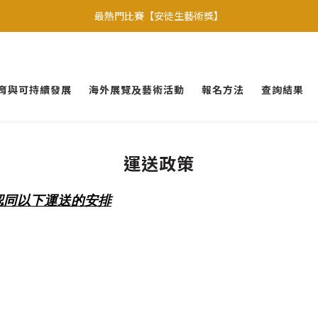
【會員優惠】加入會員專享更多會員禮遇
最熱門比賽【安徒生藝術獎】
焦點比賽: 【聯合國官方項目】
【會員優惠】加入會員專享更多會員禮遇
育與可持續發展
海外展覽及藝術活動
報名方法
查詢結果
運送政策
認同以下運送的安排