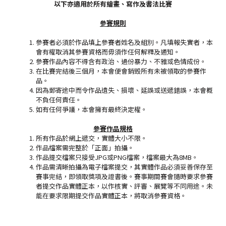
以下亦適用於所有繪畫、寫作及書法比賽
參賽規則
參賽者必須於作品填上參賽者姓名及組別。凡填報失實者，本
會有權取消其參賽資格而毋須作任何解釋及通知。
參賽作品內容不得含有政治、過份暴力、不雅或色情成份。
在比賽完結後三個月，本會便會銷毁所有未被領取的參賽作
品。
因為郵寄途中而令作品遺失、損壞、延誤或送遞錯誤，本會概
不負任何責任。
如有任何爭議，本會擁有最終決定權。
參賽作品規格
所有作品於網上遞交，實體大小不限。
作品檔案需完整於「正面」拍攝。
作品提交檔案只接受JPG或PNG檔案，檔案最大為8MB。
作品需清晰拍攝為電子檔案提交，其實體作品必須妥善保存至
賽事完結，即領取獎項及證書後。賽事期間賽會隨時要求參賽
者提交作品實體正本，以作核實、評審、展覽等不同用途。未
能在要求限期提交作品實體正本，將取消參賽資格。