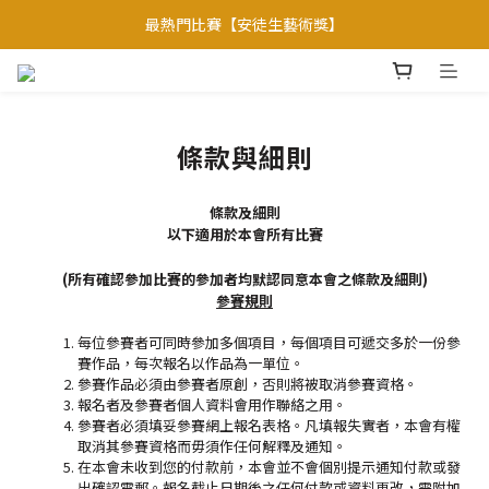
【會員優惠】加入會員專享更多會員禮遇
最熱門比賽【安徒生藝術獎】
焦點比賽: 【聯合國官方項目】
【會員優惠】加入會員專享更多會員禮遇
條款與細則
條款及細則
以下適用於本會所有比賽
(所有確認參加比賽的參加者均默認同意本會之
條款及細則)
參賽規則
每位參賽者可同時參加多個項目，每個項目可遞交多於一份參
賽作品，每次報名以作品為一單位。
參賽作品必須由參賽者原創，否則將被取消參賽資格。
報名者及參賽者個人資料會用作聯絡之用。
參賽者必須填妥參賽網上報名表格。凡填報失實者，本會有權
取消其參賽資格而毋須作任何解釋及通知。
在本會未收到您的付款前，本會並不會個別提示通知付款或發
出確認電郵。報名截止日期後之任何付款或資料更改，需附加