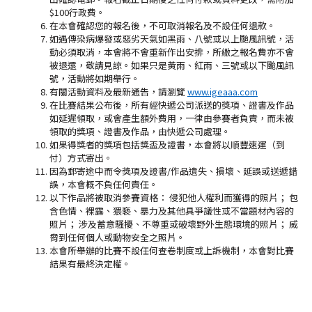
$100行政費。
在本會確認您的報名後，不可取消報名及不設任何退款。
如遇傳染病爆發或惡劣天氣如黑雨、八號或以上颱風訊號，活
動必須取消，本會將不會重新作出安排，所繳之報名費亦不會
被退還，敬請見諒。如果只是黃雨、紅雨、三號或以下颱風訊
號，活動將如期舉行。
有關活動資料及最新通告，請瀏覽
www.igeaaa.com
在比賽結果公布後，所有經快遞公司派送的獎項、證書及作品
如延遲領取，或會產生額外費用，一律由參賽者負責，而
未被
領取的獎項、證書及作品，由快遞公司處理。
如果得獎者的獎項包括獎盃及證書，本會將以順豐速運（到
付）方式寄出。
因為郵寄途中而令獎項及證書/作品遺失、損壞、延誤或送遞錯
誤，本會概不負任何責任。
以下作品將被取消參賽資格： 侵犯他人權利而獲得的照片； 包
含色情、裸露、猥褻、暴力及其他具爭議性或不當題材內容的
照片； 涉及蓄意騷擾、不尊重或破壞野外生態環境的照片； 威
脅到任何個人或動物安全之照片。
本會所舉辦的比賽不設任何查卷制度或上訴機制，本會對比賽
結果有最終決定權。