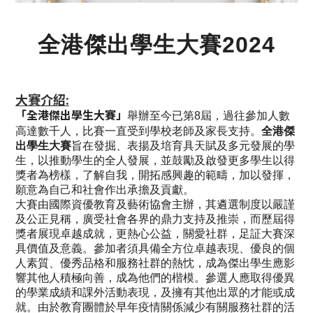
全港傑出學生大賽2024
大賽介紹:
「全港傑出學生大賽」
舉辦至今已第8屆，過往參加人數
高達數千人，比賽一直受到學校老師及家長支持。
全港傑
出學生大賽
旨在發掘、表揚及培育具天賦及多元發展的學
生，以推動學生的全人發展，並鼓勵及啟發更多學生以得
獎者為榜樣，了解自我，開拓感興趣的範疇，加以發揮，
願意為自己和社會作出承擔及貢獻。
大賽由國際資優教育及藝術協會主辦，其遴選制度以嚴謹
及公正見稱，廣受社會各界的鼎力支持及推崇，而歷屆得
獎者展現卓越成就，更熱心公益，關愛社群，足証大賽深
具價值及意義。
參加者須具備全方位卓越表現、優良的個
人素質、優秀品格和服務社群的熱忱，成為傑出學生應影
響其他人積極向善，成為他們的楷模。參選人應取得優異
的學業成績和課外活動表現，及擁有其他出眾的才能或成
就。
由於教育團體於早年
疫情關係
減少有關服務社群的活