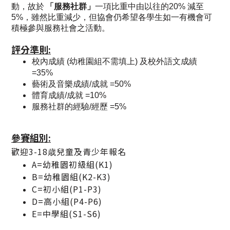
動，故於
「服務社群」
一項比重中由以往的20%
減至
5%，雖然比重減少，但協會仍希望各學生如一有機會可
積極參與服務社會之活動。
評分準則:
校內成績 (幼稚園組不需填上) 及校外語文成績
=35%
藝術及音樂成績/成就 =50%
體育成績/成就 =10%
服務社群的經驗/經歷 =5%
參賽組別:
歡迎3-18歳兒童及青少年報名
A=幼稚園初級組(K1)
B=幼稚園組(K2-K3)
C=初小組(P1-P3)
D=高​小組(P4-P6)
E=中學組(S1-S6)​