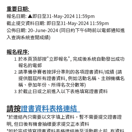
重要日期:
報名日期: ▲即日至31-May-2024 11:59pm
截止提交資料日期: 即日至31-May-2024 11:59pm
公佈日期: 20-June-2024 (同日約下午6時前以電郵通知進
入查詢系統查閱成績)
報名程序:
於本頁頂部按"立即報名", 完成後系統自動發出成功
報名的電郵
請準備參賽者按評分準則的各項證書資料/成績 (請
提供曆屆所有證書資料, 例如活動名稱、主辦機構名
稱、參加年份、所得名次分數等)
於截止日或之前進入以下表格填寫證書資料
請按
證書資料表格連結
*於連結內只需要以文字填上資料，暫不需要提交證書證
明, 但日後有機會抽樣要求提交正本資料
*如於完成填寫
證書資料
表格
連結後至活動截止前, 有資料