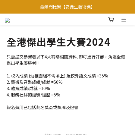
【會員優惠】加入會員專享更多會員禮遇
最熱門比賽【安徒生藝術獎】
焦點比賽: 【聯合國官方項目】
【會員優惠】加入會員專享更多會員禮遇
全港傑出學生大賽2024
只需提交參賽者以下4大範疇相關資料, 即可進行評審，角逐全港
傑出學生優勝者!!
1. 校內成績 (幼稚園組不需填上) 及校外語文成績 =35% 
2. 藝術及音樂成績/成就 =50%
3. 體育成績/成就 =10%
4. 服務社群的經驗/經歷 =5%
​報名費用已包括刻名獎盃或獎牌及證書