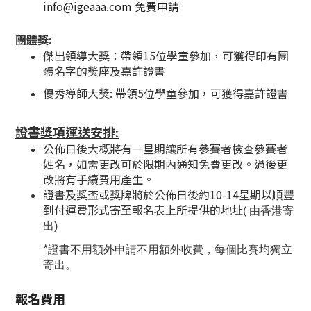
info@igeaaa.com 免費申請
團體獎:
傑出領導大獎：帶領15位學童參加，可獲得印有團
體名字的獎座及嘉許證書
優秀
​導師大獎: 帶領5位學童參加，可獲得嘉許證書
證書獎項運送安排:
公佈日後大概將有一星期讓所有參賽者檢查參賽者
姓名，如需更改可於限期內通知免費更改。過後更
改將有手續費用產生。
證書及獎盃或獎牌將於公佈日後約10-14星期以順豐
到付運費形式寄至報名表上所提供的地址
(
由香港寄
出
)
*
證書不用額外申請不用額外收費，每個比賽均獨立
寄出。
報名費用