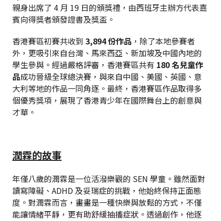
親身出席了 4 月 19 日的頒獎禮，由西班牙主辦方代表嘉
賓向得獎者頒發證書及獎盃。
香港賽區初賽共收到
3,894 份作品
，除了本地參賽者
外，更吸引來自台灣、馬來西亞、新加坡及中國內地的
學生參與。經過嚴格評審，香港賽區共有
180 名兒童作
品
成功晉級全球總決賽，與來自中國、美國、英國、意
大利等地的作品一同角逐。最終，香港賽區作品取得多
個優秀獎項，展現了香港青少年在國際舞台上的創意與
才華。
潤霖的故事
年僅八歲的潤霖是一位活潑樂觀的 SEN 學童。雖然面對
讀寫障礙、ADHD 及妥瑞症的挑戰，他始終保持正面態
度。對潤霖而言，畫畫是一種快樂與放鬆的方式，不僅
能讓情緒平靜，更有助舒緩抽搐症狀。透過創作，他逐