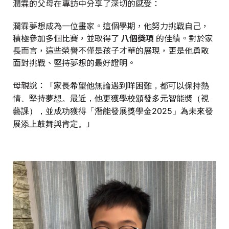
潤霖的父母在專訪中分享了深切的感受：
潤霖夢想成為一位畫家。這個學期，他努力挑戰自己，
積極參加多個比賽，並取得了
八個獎項
的佳績。對於家
長而言，這些榮譽不僅是孩子才華的展現，更是他勇敢
面對挑戰、堅持夢想的最好證明。
母親說：「
家長希望他無論遇到咩困難，
都可以保持熱
情、堅持夢想。最近，他更獲學校頒發多元智能奬（
視
藝課），並成功獲得「潛能發展獎學金2025」
為未來發
」
展添上鼓舞與肯定。