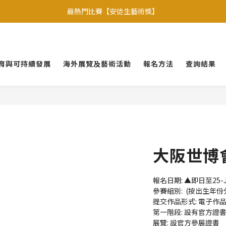
【會員優惠】加入會員專享更多會員禮遇
焦點比賽: 【聯合國官方項目】
【會員優惠】加入會員專享更多會員禮遇
育與可持續發展
海外展覽及藝術活動
報名方法
查詢結果
大阪世博會
報名日期: ▲即日至25-JUL
參賽組別:  (按出生年
提交作品形式: 電子作
第一階段: 設有官方證
展覽: 設官方參展證書