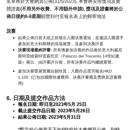
名單將於大會網頁公佈(31/5/2023),
本會將安排獎項及實
體證書
(不用另外收費、不用額外申請), 獎項及證書將於
公
佈日後約6-8星期
順豐到付至報名表上的郵寄地址
決賽
結果公佈日當天或之前發出入圍決賽通知
，
並邀請入圍選手
參加於意大利舉辦的現場展覽，並參與決賽評選
決賽現場最終評審:
所有獲參加決賽的作品會於意大利威尼
斯特雷維索特雷森托宮（Palazzo dei Trecento 14世紀建
築）展出。由評審評分後，所有決賽作品均繼續展覽。
參加決賽暨展覽屬自願性質，入圍作品需另報名HKD
1,100 (已包括國際快遞費用、決賽評審費及獎牌及證書費
用)
6. 日期及提交作品方法
報名日期: 即日至2023年5月 25日
截止提交作品日期: 2023年5月26日
​結果公佈日期: 2023年5月31日
*暫定於公佈當天下午6時前於大會網頁公佈，到時