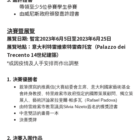
帶領至少5位參賽學生參賽​
​由威尼斯政府頒發嘉許證書
決賽暨展覽
展覽日期: 暫定2023年6月5日至20
23年6月25日
展覽地點：意大利特雷
維索特雷森托宮（Palazzo dei
Trecento 14世紀建築）
*或因疫情及人手安排而作出調整
​1. 決賽優勝者
親筆撰寫的推薦信(大賽組委會主席、意大利國家藝術基金
會終身教授、特里維索市政府指定的國際策展顧問、獨立策
展人、藝術評論家拉斐爾·帕多瓦（Rafael Padova)
由特雷維索市教育議員Silvia Nizeto簽名的獲獎證書
中意雙語的畫冊一本
決賽獎牌
​2. 決賽入圍作品