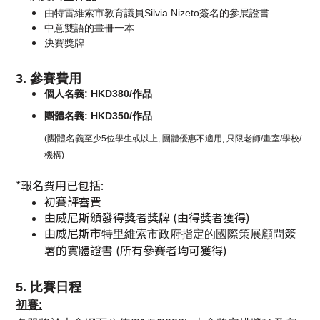
由特雷維索市教育議員Silvia Nizeto簽名的參展證書
中意雙語的畫冊一本
決賽獎牌
3. 參賽費用
個人名義: HKD380/作品
團體名義: HKD350/作品
團體名義
(
至少5位學生或以上,
團體優惠不適用,
只限老師/畫室/學校/
機構)
*報名費用已包括:
初賽評審費
由威尼斯頒發得獎者獎牌 (由得獎者
獲得)
由威尼斯市
簽
特里維索市政府指定的國際策展顧問
署的實體證書 (所有參賽者均可獲得)
5. 比賽日程
初賽: