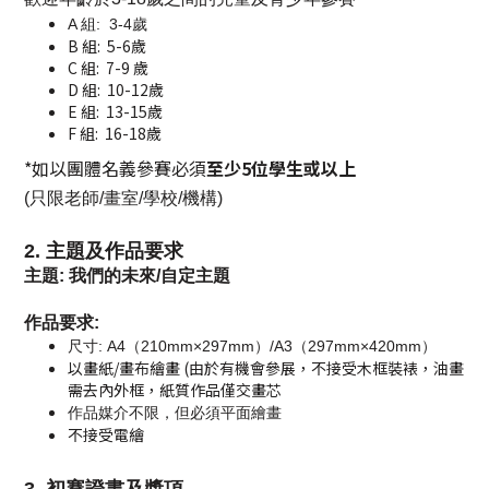
A 組: 3-4歲
B 組: 5-6歲
C 組: 7-9 歲
D 組: 10-12歲
E 組: 13-15歲
F 組: 16-18歲
*如以團體名義參賽必須
至少5位學生或以上
(只限老師/畫室/學校/機構)
2. 主題及作品要求
主題: 我們的未來/自定主題
作品要求:
尺寸: A4（210mm×297mm）/A3（297mm×420mm）
以畫紙/畫布繪畫 (由於有機會參展，不接受木框裝裱，油畫
需去內外框，紙質作品僅交畫芯
作品媒介
不限，但必須平面繪畫
不接受電繪