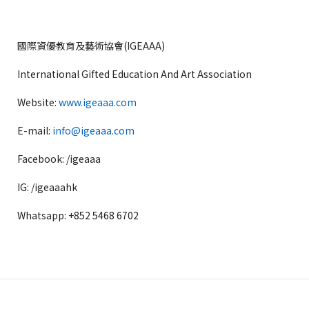
國際資優教育及藝術協會(IGEAAA)
International Gifted Education And Art Association
Website:
www.igeaaa.com
E-mail:
info@igeaaa.com
Facebook: /igeaaa
IG: /igeaaahk
Whatsapp: +852 5468 6702