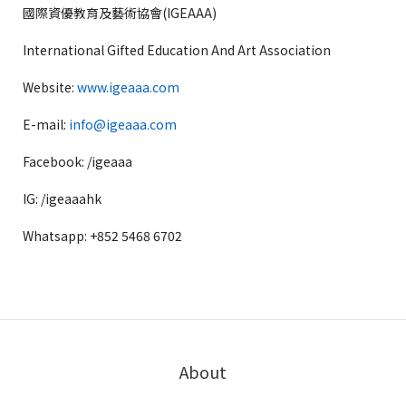
國際資優教育及藝術協會(IGEAAA)
International Gifted Education And Art Association
Website:
www.igeaaa.com
E-mail:
info@igeaaa.com
Facebook: /igeaaa
IG: /igeaaahk
Whatsapp: +852 5468 6702
About