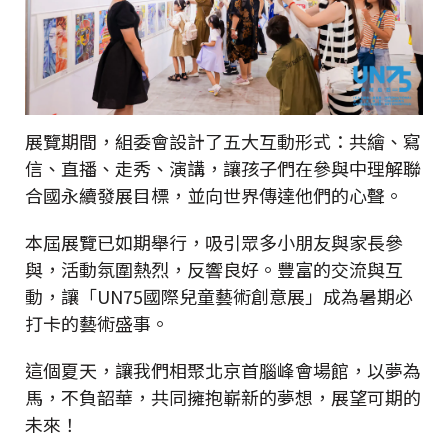
展覽期間，組委會設計了五大互動形式：共繪、寫
信、直播、走秀、演講，讓孩子們在參與中理解聯
合國永續發展目標，並向世界傳達他們的心聲。
本屆展覽已如期舉行，吸引眾多小朋友與家長參
與，活動氛圍熱烈，反響良好。豐富的交流與互
動，讓「UN75國際兒童藝術創意展」成為暑期必
打卡的藝術盛事。
這個夏天，讓我們相聚北京首腦峰會場館，以夢為
馬，不負韶華，共同擁抱嶄新的夢想，展望可期的
未來！